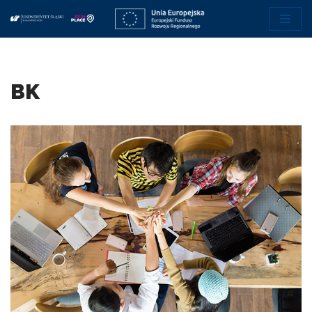
Przejdź
do
treści
BK