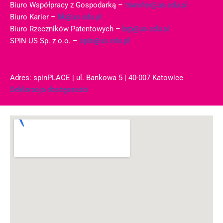
Biuro Współpracy z Gospodarką –
transfer@us.edu.pl
Biuro Karier –
bk@us.edu.pl
Biuro Rzeczników Patentowych –
brp@us.edu.pl
SPIN-US Sp. z o.o. –
spin@us.edu.pl
Adres: spinPLACE | ul. Bankowa 5 | 40-007 Katowice
Deklaracja dostępności